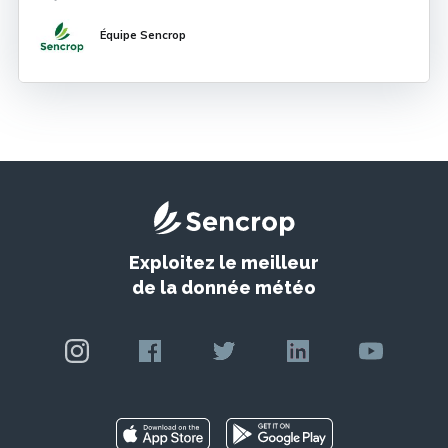
au-dessus du seuil. Pourquoi ? Parce que ce n&
Équipe Sencrop
Exploitez le meilleur
de la donnée météo